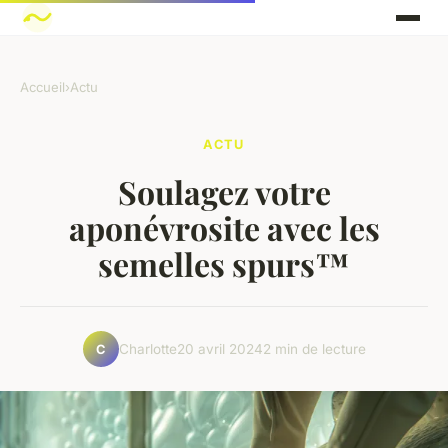
Accueil
›
Actu
ACTU
Soulagez votre
aponévrosite avec les
semelles spurs™
Charlotte
20 avril 2024
2 min de lecture
C