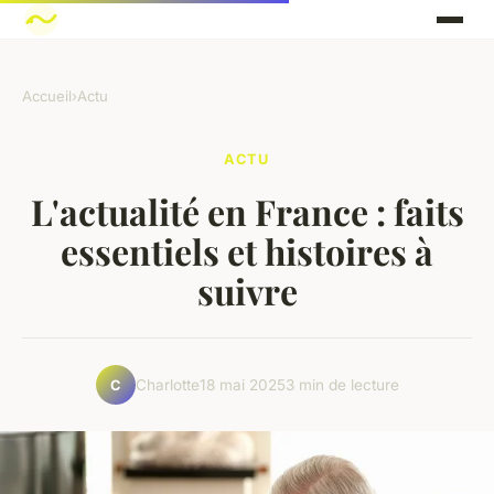
Accueil
›
Actu
ACTU
L'actualité en France : faits
essentiels et histoires à
suivre
Charlotte
18 mai 2025
3 min de lecture
C